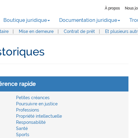
À propos
Nous jo
Boutique juridique
Documentation juridique
Tro
aire
|
Mise en demeure
|
Contrat de prêt
|
Et plusieurs aut
storiques
érence rapide
Petites créances
Poursuivre en justice
Professions
Propriété intellectuelle
Responsabilité
Santé
Sports