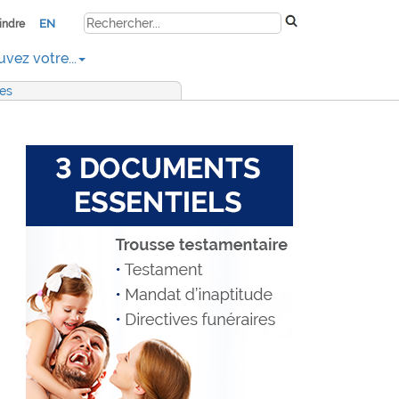
EN
indre
uvez votre...
res