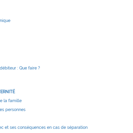
onique
débiteur : Que faire ?
TERNITÉ
e la famille
 des personnes
bec et ses conséquences en cas de séparation