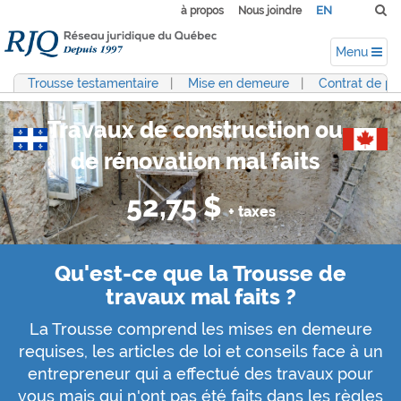
EN
à propos
Nous joindre
Menu
Trousse testamentaire
|
Mise en demeure
|
Contrat de pr
Travaux de construction ou
de rénovation mal faits
52,75 $
+ taxes
Qu'est-ce que la Trousse de
travaux mal faits
?
La Trousse comprend les mises en demeure
requises, les articles de loi et conseils face à un
entrepreneur qui a effectué des travaux pour
vous mais qui n'ont pas été faits dans les règles