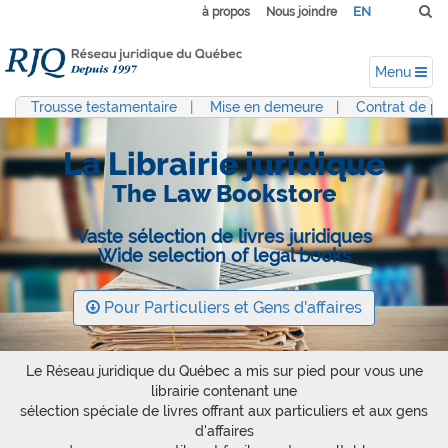
EN
à propos
Nous joindre
Menu
Trousse testamentaire
|
Mise en demeure
|
Contrat de pr
La Librairie juridique
The Law Bookstore
Vaste sélection de livres juridiques
Wide selection of legal books
Pour Particuliers et Gens d'affaires
Le Réseau juridique du Québec a mis sur pied pour vous une
librairie contenant une
sélection spéciale de livres offrant aux particuliers et aux gens
d'affaires