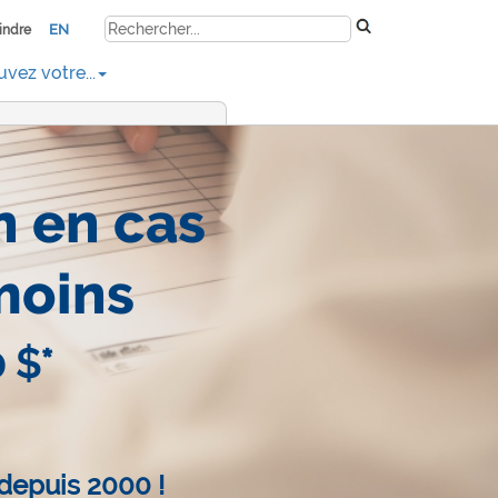
EN
indre
uvez votre...
n en cas
moins
 $*
depuis 2000 !