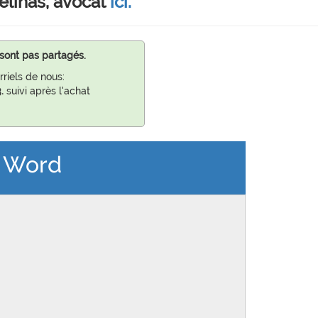
élinas, avocat
ici.
sont pas partagés.
riels de nous:
.
suivi après l'achat
n Word