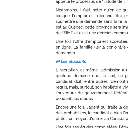
appelle le processus de “l’Étude de l’I
Néanmoins, il faut noter qu’en ce qu
lorsque l’emploi est reconnu être e
soumettre une demande sans faire la p
est au Québec, cette province sera im
de l’EIMT et c’est une décision commu
Une fois l’offre d’emploi est accepté
en ligne. La famille (le/la conjoint/e
demande).
iii) Les étudiants
L'inscription, et même l’admission à
quelque domaine que ce soit, ne gar
candidat doit, entre autres, démontr
requis, mais, surtout, son habileté à viv
l’ouverture du gouvernement fédéral
pendant ses études.
Encore une fois, l'agent qui traite la
des probabilités, le candidat a bien l'i
plutôt, un moyen d'entrer au Canada po
Une fois ses études complétées, l’étu