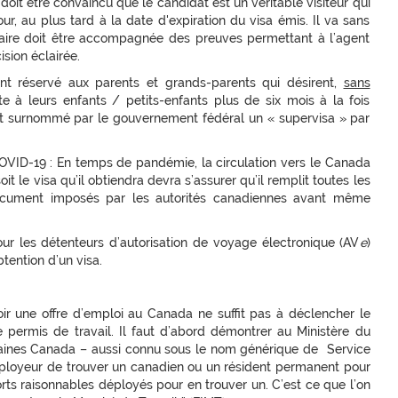
 doit être convaincu que le candidat est un véritable visiteur qui
our, au plus tard à la date d'expiration du visa émis. Il va sans
ire doit être accompagnée des preuves permettant à l’agent
sion éclairée.
ment réservé aux parents et grands-parents qui désirent,
sans
ite à leurs enfants / petits-enfants plus de six mois à la fois
est surnommé par le gouvernement fédéral un « supervisa » par
OVID-19 : En temps de pandémie, la circulation vers le Canada
it le visa qu’il obtiendra devra s’assurer qu’il remplit toutes les
 document imposés par les autorités canadiennes avant même
ur les détenteurs d’autorisation de voyage électronique (AV
e
)
tention d’un visa.
avoir une offre d’emploi au Canada ne suffit pas à déclencher le
permis de travail. Il faut d’abord démontrer au Ministère du
nes Canada – aussi connu sous le nom générique de Service
mployeur de trouver un canadien ou un résident permanent pour
forts raisonnables déployés pour en trouver un. C’est ce que l’on