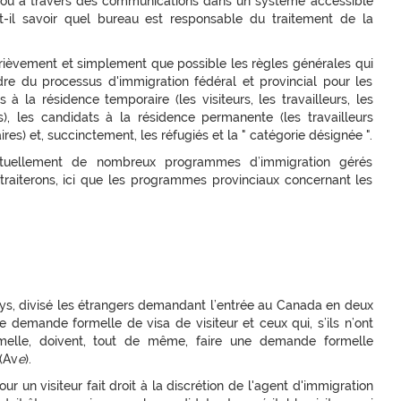
e ou à travers des communications dans un système accessible
ut-il savoir quel bureau est responsable du traitement de la
 brièvement et simplement que possible les règles générales qui
re du processus d'immigration fédéral et provincial pour les
 à la résidence temporaire (les visiteurs, les travailleurs, les
tes), les candidats à la résidence permanente (les travailleurs
ires) et, succinctement, les réfugiés et la " catégorie désignée ".
actuellement de nombreux programmes d’immigration gérés
raiterons, ici que les programmes provinciaux concernant les
s, divisé les étrangers demandant l’entrée au Canada en deux
e demande formelle de visa de visiteur et ceux qui, s’ils n’ont
melle, doivent, tout de même, faire une demande formelle
(Av
e
).
r un visiteur fait droit à la discrétion de l'agent d'immigration