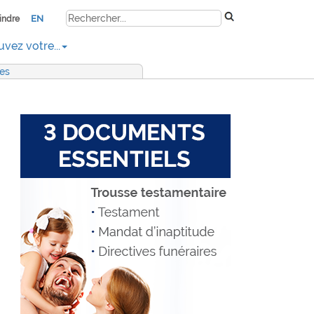
EN
indre
uvez votre...
res