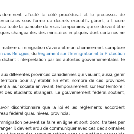
videmment, affecté le côté procédural et le processus de
ementales sous forme de décrets exécutifs gèrent, à l’heure
ussi toute la panoplie de visas temporaires qui se doivent être
litiques changeantes des ministères impliqués dont certaines ne
 en matière d'immigration s’avère être un cheminement complexe
ion des Réfugiés
, du
Règlement sur l’Immigration et la Protection
n dictent l'interprétation par les autorités gouvernementales, le
 aux différentes provinces canadiennes qui veulent, aussi, gérer
territoire pour s’y établir. En effet, nombre de ces provinces
ent à leur société en vivant, temporairement, sur leur territoire :
s et des étudiants étrangers. Le gouvernement fédéral soutient,
voir discrétionnaire que la loi et les règlements accordent
eau fédéral qu’au niveau provincial.
igration peuvent se faire en ligne et sont, donc, traitées par
tranger, il devient ardu de communiquer avec ces décisionnaires