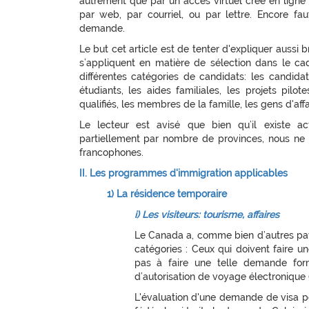
autrement que par un accès virtuel créé en lign
par web, par courriel, ou par lettre. Encore fa
demande.
Le but cet article est de tenter d'expliquer aussi
s’appliquent en matière de sélection dans le cad
différentes catégories de candidats: les candidats
étudiants, les aides familiales, les projets pilo
qualifiés, les membres de la famille, les gens d'affa
Le lecteur est avisé que bien qu’il existe 
partiellement par nombre de provinces, nous ne t
francophones.
II. Les programmes d'immigration applicables
1) La résidence temporaire
i) Les visiteurs: tourisme, affaires
Le Canada a, comme bien d’autres pay
catégories : Ceux qui doivent faire un
pas à faire une telle demande for
d’autorisation de voyage électronique 
L'évaluation d'une demande de visa pou