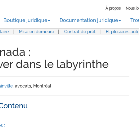
À propos
Nous jo
Boutique juridique
Documentation juridique
Tro
aire
|
Mise en demeure
|
Contrat de prêt
|
Et plusieurs aut
nada :
r dans le labyrinthe
inville
, avocats, Montréal
Contenu
s :