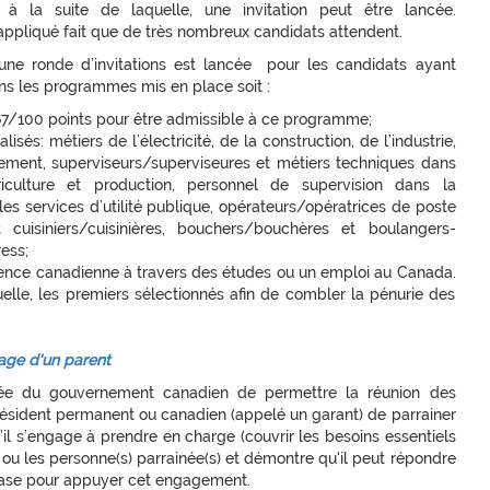
la suite de laquelle, une invitation peut être lancée.
ppliqué fait que de très nombreux candidats attendent.
 une ronde d’invitations est lancée pour les candidats ayant
ans les programmes mis en place soit :
aut 67/100 points pour être admissible à ce programme;
lisés: métiers de l’électricité, de la construction, de l’industrie,
pement, superviseurs/superviseures et métiers techniques dans
riculture et production, personnel de supervision dans la
 les services d’utilité publique, opérateurs/opératrices de poste
 cuisiniers/cuisinières, bouchers/bouchères et boulangers-
ess;
rience canadienne à travers des études ou un emploi au Canada.
uelle, les premiers sélectionnés afin de combler la pénurie des
nage d'un parent
uée du gouvernement canadien de permettre la réunion des
 résident permanent ou canadien (appelé un garant) de parrainer
il s’engage à prendre en charge (couvrir les besoins essentiels
a ou les personne(s) parrainée(s) et démontre qu'il peut répondre
 base pour appuyer cet engagement.