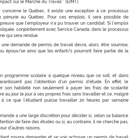
mpact sur le Marché du Travail ” (EIMT).
i concerne le Québec, il existe une exception à ce processus
n pénurie au Québec. Pour ces emplois, il sera possible de
reuve que l’employeur n’a pu trouver un candidat. Si l’emploi
pliquée, conjointement avec Service Canada, dans le processus
ne qui sera rendue.
e, une demande de permis de travail devra, alors, être soumise,
 ou époux/se ainsi que les enfant/s pourront faire partie de la
 un programme scolaire à quelque niveau que ce soit, et dans
antissent pas l'obtention d'un permis d'étude. En effet, le
er son habileté non seulement à payer les frais de scolarité
re au jour le jour à ses propres frais sans travailler et ce, malgré
 à ce que l’étudiant puisse travailler 20 heures par semaine
 demande a une large discrétion pour décider si, selon sa balance
ntention de faire des études ou si, au contraire, il ne cherche pas,
ur d'autres raisons.
diant pourra demander et se voir octroyer un permis de travail