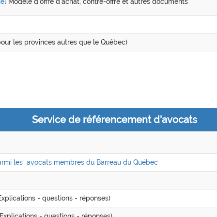
el
Modèle d'offre d'achat, contre-offre et autres documents
our les provinces autres que le Québec)
Service de référencement d'avocats
armi les
avocats membres du Barreau du Québec
xplications - questions - réponses)
Explications - questions - réponses)