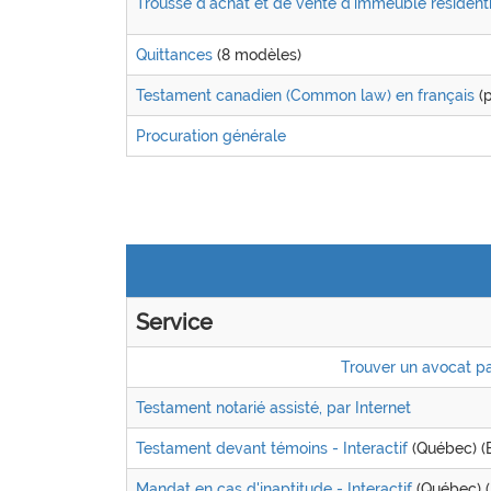
Trousse d'achat et de vente d'immeuble résidenti
Quittances
(8 modèles)
Testament canadien (Common law) en français
(p
Procuration générale
Service
Trouver un avocat p
Testament notarié assisté, par Internet
Testament devant témoins - Interactif
(Québec) (E
Mandat en cas d'inaptitude - Interactif
(Québec) (