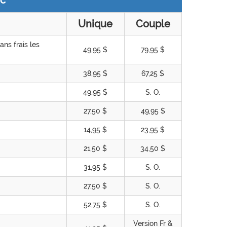
ic
Unique
Couple
ans frais les
49,95 $
79,95 $
38,95 $
67,25 $
49,95 $
S. O.
27,50 $
49,95 $
14,95 $
23,95 $
21,50 $
34,50 $
31,95 $
S. O.
27,50 $
S. O.
52,75 $
S. O.
Version Fr &