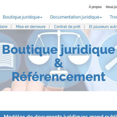
À propos
Nous jo
Boutique juridique
Documentation juridique
Tro
aire
|
Mise en demeure
|
Contrat de prêt
|
Et plusieurs aut
Boutique juridique
&
Référencement