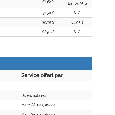
41,95 $
En : 64,95 $
31,50 $
S. O.
39,95 $
64,95 $
$89 US
S. O.
Service offert par
Divers notaires
Marc Gélinas, Avocat
Marc Gélinas, Avocat