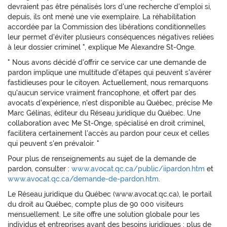
devraient pas être pénalisés lors d'une recherche d'emploi si,
depuis, ils ont mené une vie exemplaire. La réhabilitation
accordée par la Commission des libérations conditionnelles
leur permet d'éviter plusieurs conséquences négatives reliées
à leur dossier criminel ", explique Me Alexandre St-Onge.
" Nous avons décidé d'offrir ce service car une demande de
pardon implique une multitude d'étapes qui peuvent s'avérer
fastidieuses pour le citoyen. Actuellement, nous remarquons
qu'aucun service vraiment francophone, et offert par des
avocats d'expérience, n'est disponible au Québec, précise Me
Marc Gélinas, éditeur du Réseau juridique du Québec. Une
collaboration avec Me St-Onge, spécialisé en droit criminel,
facilitera certainement l'accès au pardon pour ceux et celles
qui peuvent s'en prévaloir. "
Pour plus de renseignements au sujet de la demande de
pardon, consulter :
www.avocat.qc.ca/public/iipardon.htm
et
www.avocat.qc.ca/demande-de-pardon.htm
.
Le Réseau juridique du Québec (www.avocat.qc.ca), le portail
du droit au Québec, compte plus de 90 000 visiteurs
mensuellement. Le site offre une solution globale pour les
individus et entreprises ayant des besoins juridiques : plus de