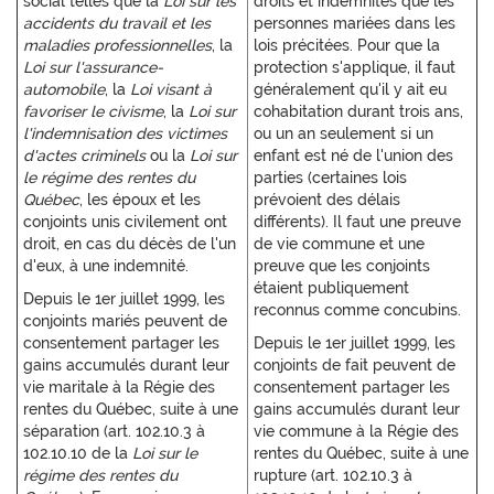
social telles que la
Loi sur les
droits et indemnités que les
accidents du travail et les
personnes mariées dans les
maladies professionnelles
, la
lois précitées. Pour que la
Loi sur l'assurance-
protection s'applique, il faut
automobile
, la
Loi visant à
généralement qu'il y ait eu
favoriser le civisme
, la
Loi sur
cohabitation durant trois ans,
l'indemnisation des victimes
ou un an seulement si un
d'actes criminels
ou la
Loi sur
enfant est né de l'union des
le régime des rentes du
parties (certaines lois
Québec
, les époux et les
prévoient des délais
conjoints unis civilement ont
différents). Il faut une preuve
droit, en cas du décès de l'un
de vie commune et une
d'eux, à une indemnité.
preuve que les conjoints
étaient publiquement
Depuis le 1er juillet 1999, les
reconnus comme concubins.
conjoints mariés peuvent de
consentement partager les
Depuis le 1er juillet 1999, les
gains accumulés durant leur
conjoints de fait peuvent de
vie maritale à la Régie des
consentement partager les
rentes du Québec, suite à une
gains accumulés durant leur
séparation (art. 102.10.3 à
vie commune à la Régie des
102.10.10 de la
Loi sur le
rentes du Québec, suite à une
régime des rentes du
rupture (art. 102.10.3 à