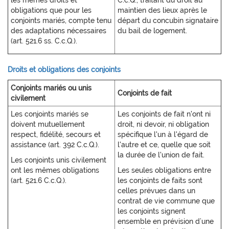
les mêmes droits et
C.c.Q., traitant du droit au
obligations que pour les
maintien des lieux après le
conjoints mariés, compte tenu
départ du concubin signataire
des adaptations nécessaires
du bail de logement.
(art. 521.6 ss. C.c.Q.).
Droits et obligations des conjoints
Conjoints mariés ou unis
Conjoints de fait
civilement
Les conjoints mariés se
Les conjoints de fait n'ont ni
doivent mutuellement
droit, ni devoir, ni obligation
respect, fidélité, secours et
spécifique l'un à l'égard de
assistance (art. 392 C.c.Q.).
l'autre et ce, quelle que soit
la durée de l'union de fait.
Les conjoints unis civilement
ont les mêmes obligations
Les seules obligations entre
(art. 521.6 C.c.Q.).
les conjoints de faits sont
celles prévues dans un
contrat de vie commune que
les conjoints signent
ensemble en prévision d’une