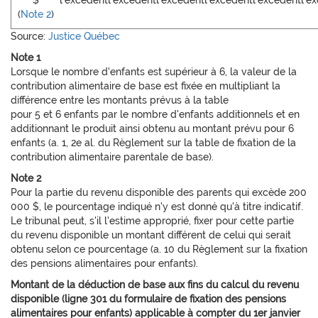
$
l'excédent
l'excédent
l'excédent
l'excédent
l'excédent
l'e
(
Note 2
)
Source:
Justice Québec
Note 1
Lorsque le nombre d'enfants est supérieur à 6, la valeur de la
contribution alimentaire de base est fixée en multipliant la
différence entre les montants prévus à la table
pour 5 et 6 enfants par le nombre d'enfants additionnels et en
additionnant le produit ainsi obtenu au montant prévu pour 6
enfants (a. 1, 2e al. du Règlement sur la table de fixation de la
contribution alimentaire parentale de base).
Note 2
Pour la partie du revenu disponible des parents qui excède 200
000 $, le pourcentage indiqué n'y est donné qu'à titre indicatif.
Le tribunal peut, s'il l'estime approprié, fixer pour cette partie
du revenu disponible un montant différent de celui qui serait
obtenu selon ce pourcentage (a. 10 du Règlement sur la fixation
des pensions alimentaires pour enfants).
Montant de la déduction de base aux fins du calcul du revenu
disponible (ligne 301 du formulaire de fixation des pensions
alimentaires pour enfants) applicable à compter du 1er janvier