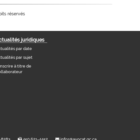
oits réservés
ctualités juridiques
tualités par date
tualités par sujet
inscrire à titre de
llaborateur
 621-8283
450 621-4452
infos@avocat.qc.ca