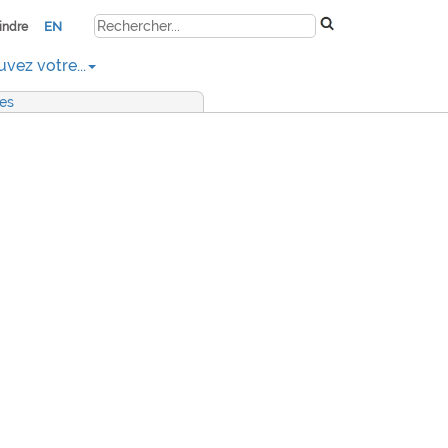
EN
indre
uvez votre...
res