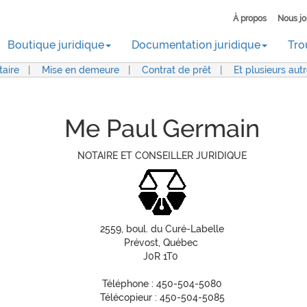
À propos
Nous jo
Boutique juridique
Documentation juridique
Tro
aire
|
Mise en demeure
|
Contrat de prêt
|
Et plusieurs aut
Me Paul Germain
NOTAIRE ET CONSEILLER JURIDIQUE
2559, boul. du Curé-Labelle
Prévost, Québec
J0R 1T0
Téléphone : 450-504-5080
Télécopieur : 450-504-5085