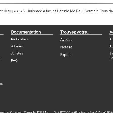
ht ©
1997-2026 , Jurismedia inc. et L'étude Me Paul Germain, Tous dr
Documentation
Trouvez votre...
A
Particuliers
Ac
Avocat
Affaires
Ac
Notaire
Juristes
S'
Expert
e
Co
FAQ
es
Blainville, Québec, Canada J7B 2A4
1 877 683-1815 (sans frais) / 450