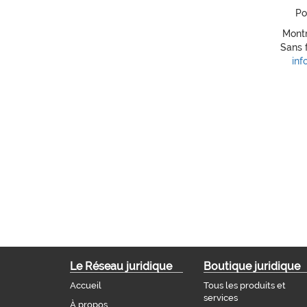
Po
Montr
Sans f
inf
Le Réseau juridique
Boutique juridique
Accueil
Tous les produits et
services
À propos