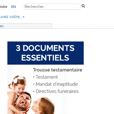
EN
indre
uvez votre...
res