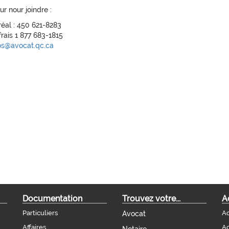
ur nour joindre :
éal : 450 621-8283
rais 1 877 683-1815
os@avocat.qc.ca
Documentation
Trouvez votre...
A
Particuliers
Ac
Avocat
Affaires
Ac