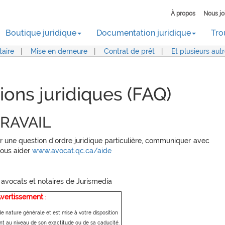
À propos
Nous jo
Boutique juridique
Documentation juridique
Tro
aire
|
Mise en demeure
|
Contrat de prêt
|
Et plusieurs aut
ions juridiques (FAQ)
RAVAIL
r une question d'ordre juridique particulière, communiquer avec
vous aider
www.avocat.qc.ca/aide
 avocats et notaires de Jurismedia
vertissement
:
de nature générale et est mise à votre disposition
 au niveau de son exactitude ou de sa caducité.