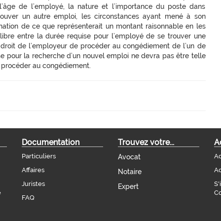
l’âge de l’employé, la nature et l’importance du poste dans
etrouver un autre emploi, les circonstances ayant mené à son
ination de ce que représenterait un montant raisonnable en les
libre entre la durée requise pour l’employé de se trouver une
u droit de l’employeur de procéder au congédiement de l’un de
se pour la recherche d’un nouvel emploi ne devra pas être telle
 de procéder au congédiement.
Documentation
Trouvez votre...
A
Particuliers
Ac
Avocat
Affaires
Ac
Notaire
Juristes
S'
Expert
e
Co
FAQ