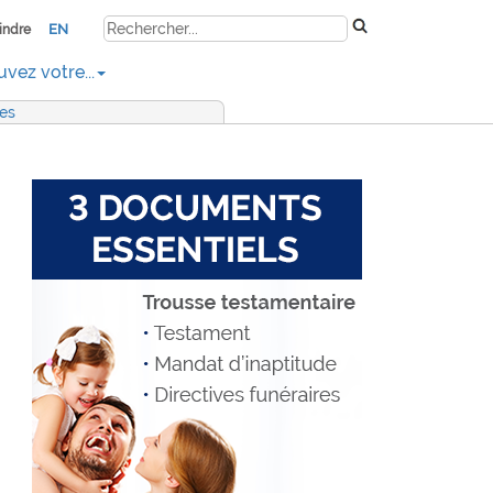
EN
indre
uvez votre...
res