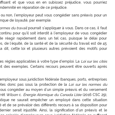
fisant et que vous en en subissez préjudice, vous pourriez
 indemnité en réparation de ce préjudice.
e ou non, l'employeur peut vous congédier sans préavis pour un
anque de loyauté, par exemple.
normes du travail
pourrait s'appliquer à vous. Dans ce cas, il faut
continu pour qu'il soit interdit à l'employeur de vous congédier
 de réagir rapidement dans un tel cas, puisque le délai pour
de l’équité, de la santé et de la sécurité du travail est de 45
a dit, cette loi et plusieurs autres prévoient des motifs pour
des règles applicables à votre type d'emploi. La
Loi sur les cités
t des exemples. Certains recours peuvent être ouverts après
 employeur sous juridiction fédérale (banques, ports, entreprises
n’êtes donc pas sous la protection de la
Loi sur les normes du
vous congédier au moyen d’un simple préavis et du versement
rrêt
Wilson
c.
Énergie Atomique du Canada Ltée
(2016 CSC 29),
tique ne saurait empêcher un employé dans cette situation
 et de se prévaloir des différents recours à sa disposition pour
er serait injustifié. Ainsi, la signification d’un préavis et le