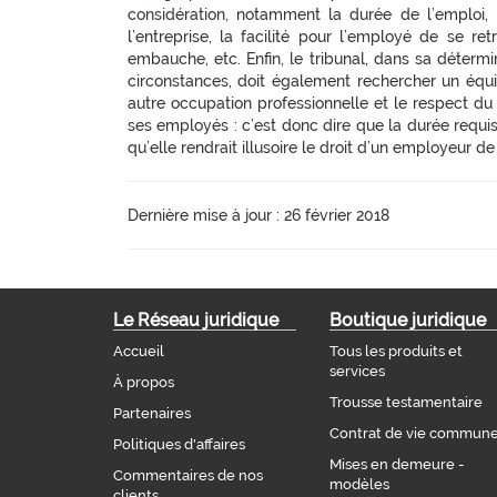
considération, notamment la durée de l’emploi, 
l’entreprise, la facilité pour l’employé de se r
embauche, etc. Enfin, le tribunal, dans sa déterm
circonstances, doit également rechercher un équi
autre occupation professionnelle et le respect d
ses employés : c’est donc dire que la durée requi
qu’elle rendrait illusoire le droit d’un employeur
Dernière mise à jour : 26 février 2018
Le Réseau juridique
Boutique juridique
Accueil
Tous les produits et
services
À propos
Trousse testamentaire
Partenaires
Contrat de vie commun
Politiques d'affaires
Mises en demeure -
Commentaires de nos
modèles
clients