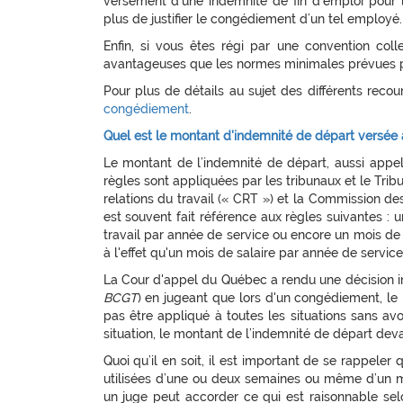
versement d’une indemnité de fin d’emploi pour le
plus de justifier le congédiement d’un tel employé.
Enfin, si vous êtes régi par une convention colle
avantageuses que les normes minimales prévues par 
Pour plus de détails au sujet des différents recou
congédiement
.
Quel est le montant d'indemnité de départ versée
Le montant de l’indemnité de départ, aussi appel
règles sont appliquées par les tribunaux et le Trib
relations du travail (« CRT ») et la Commission des 
est souvent fait référence aux règles suivantes :
travail par année de service ou encore un mois de 
à l'effet qu'un mois de salaire par année de servic
La Cour d'appel du Québec a rendu une décision i
BCGT
) en jugeant que lors d'un congédiement, le
pas être appliqué à toutes les situations sans avo
situation, le montant de l’indemnité de départ deva
Quoi qu’il en soit, il est important de se rappele
utilisées d’une ou deux semaines ou même d’un mo
un juge peut accorder ce qui est raisonnable selon 