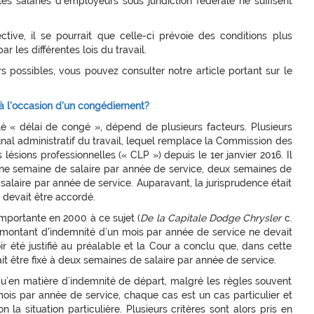
s salariés d’employeurs sous juridiction fédérale ne suffisent
ctive, il se pourrait que celle-ci prévoie des conditions plus
les différentes lois du travail.
rs possibles, vous pouvez consulter notre article portant sur le
 à l'occasion d'un congédiement?
é « délai de congé », dépend de plusieurs facteurs. Plusieurs
unal administratif du travail, lequel remplace la Commission des
lésions professionnelles (« CLP ») depuis le 1er janvier 2016. Il
 une semaine de salaire par année de service, deux semaines de
salaire par année de service. Auparavant, la jurisprudence était
e devait être accordé.
mportante en 2000 à ce sujet (
De la Capitale Dodge Chrysler
c.
 montant d'indemnité d’un mois par année de service ne devait
ir été justifié au préalable et la Cour a conclu que, dans cette
it être fixé à deux semaines de salaire par année de service.
r qu’en matière d’indemnité de départ, malgré les règles souvent
is par année de service, chaque cas est un cas particulier et
la situation particulière. Plusieurs critères sont alors pris en