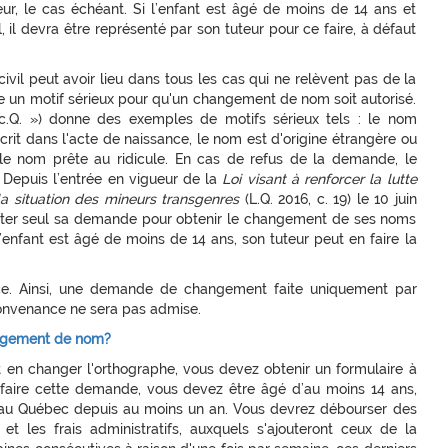
teur, le cas échéant. Si l’enfant est âgé de moins de 14 ans et
 il devra être représenté par son tuteur pour ce faire, à défaut
vil peut avoir lieu dans tous les cas qui ne relèvent pas de la
ste un motif sérieux pour qu'un changement de nom soit autorisé.
c.Q. ») donne des exemples de motifs sérieux tels : le nom
crit dans l'acte de naissance, le nom est d'origine étrangère ou
, le nom prête au ridicule. En cas de refus de la demande, le
n. Depuis l’entrée en vigueur de la
Loi visant à renforcer la lutte
a situation des mineurs transgenres
(L.Q. 2016, c. 19) le 10 juin
enter seul sa demande pour obtenir le changement de ses noms
l’enfant est âgé de moins de 14 ans, son tuteur peut en faire la
ce. Ainsi, une demande de changement faite uniquement par
convenance ne sera pas admise.
hangement de nom?
en changer l'orthographe, vous devez obtenir un formulaire à
 faire cette demande, vous devez être âgé d’au moins 14 ans,
é au Québec depuis au moins un an. Vous devrez débourser des
 et les frais administratifs, auxquels s'ajouteront ceux de la