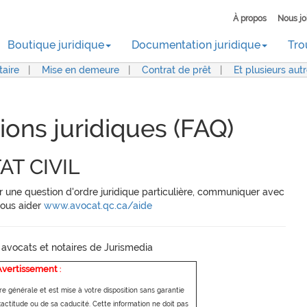
À propos
Nous jo
Boutique juridique
Documentation juridique
Tro
aire
|
Mise en demeure
|
Contrat de prêt
|
Et plusieurs aut
ions juridiques (FAQ)
AT CIVIL
r une question d'ordre juridique particulière, communiquer avec
vous aider
www.avocat.qc.ca/aide
 avocats et notaires de Jurismedia
Avertissement
:
re générale et est mise à votre disposition sans garantie
titude ou de sa caducité. Cette information ne doit pas