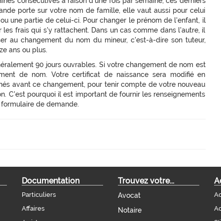
ines consécutives à raison d'une fois par semaine, ces derniers
mande porte sur votre nom de famille, elle vaut aussi pour celui
u une partie de celui-ci. Pour changer le prénom de l'enfant, il
 les frais qui s'y rattachent. Dans un cas comme dans l'autre, il
ser au changement du nom du mineur, c'est-à-dire son tuteur,
ze ans ou plus.
éralement 90 jours ouvrables. Si votre changement de nom est
ment de nom. Votre certificat de naissance sera modifié en
és avant ce changement, pour tenir compte de votre nouveau
. C'est pourquoi il est important de fournir les renseignements
e formulaire de demande.
Documentation
Trouvez votre...
A
Particuliers
Ac
Avocat
Affaires
Ac
Notaire