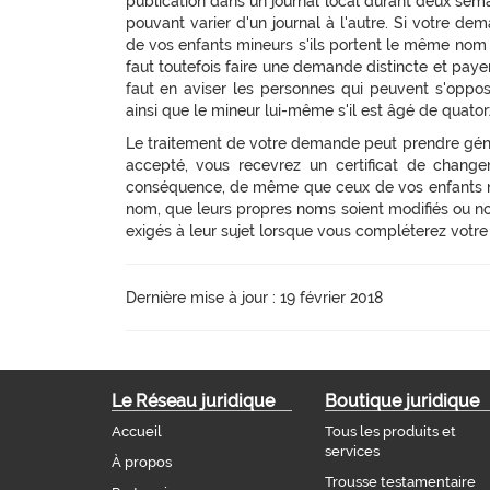
publication dans un journal local durant deux sema
pouvant varier d'un journal à l'autre. Si votre de
de vos enfants mineurs s'ils portent le même nom o
faut toutefois faire une demande distincte et payer
faut en aviser les personnes qui peuvent s'oppo
ainsi que le mineur lui-même s'il est âgé de quator
Le traitement de votre demande peut prendre gén
accepté, vous recevrez un certificat de change
conséquence, de même que ceux de vos enfants n
nom, que leurs propres noms soient modifiés ou non
exigés à leur sujet lorsque vous compléterez votr
Dernière mise à jour : 19 février 2018
Le Réseau juridique
Boutique juridique
Accueil
Tous les produits et
services
À propos
Trousse testamentaire