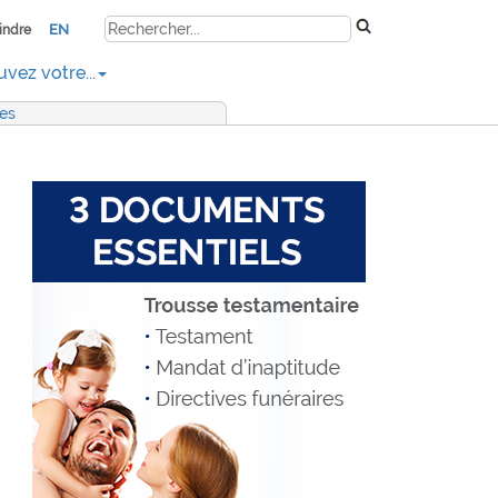
EN
indre
uvez votre...
res