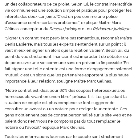
un des collaborateurs de ce projet. Selon lui, le contrat interactif de
vie commune est une solution simple et pratique pour protéger les
intérêts des deux conjoints."C'est un peu comme une police
d'assurance contre certains problèmes", explique Maître Marc
Gélinas, concepteur du
Réseau juridique
et du
Rédacteur juridique
.
"Signer un contrat n'est peut-être pas romantique, reconnaît Maître
Denis Lapierre, mais tous les experts s'entendent sur un point : il
vaut mieux en signer un alors que la relation va bien". Selon lui, du
point de vue strictement financier, il est imprudent de débuter ou
de poursuivre une vie commune sans en prévoir la fin possible."En
fait, signer une telle entente est une forme d'engagement solennel
mutuel; c'est un signe que les partenaires apportent la plus haute
importance à leur relation", souligne Maître Marc Gélinas.
"Notre contrat est idéal pour 80% des couples hétérosexuels ou
homosexuels vivant en union libre", précise-t-il. Les gens dont la
situation de couple est plus complexe se font suggérer de
consulter un avocat ou un notaire pour rédiger leur entente. Ces
gens n'obtiennent pas de contrat personnalisé sur le site web et ne
paient donc rien."Nous ne comptons pas du tout remplacer le
notaire ou l'avocat", explique Marc Gélinas.
Toutes les informations fournies par le couple sont strictement