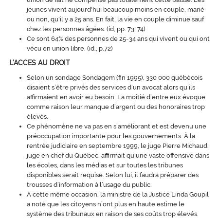
jeunes vivent aujourd'hui beaucoup moins en couple, marié
ou non, qu'il y a 25 ans. En fait, la vie en couple diminue sauf
chez les personnes âgées. (id, pp. 73, 74)
Ce sont 64% des personnes de 25-34 ans qui vivent ou qui ont
vécu en union libre. (id., p.72)
L’ACCES AU DROIT
Selon un sondage Sondagem (fin 1995), 330 000 québécois
disaient s’être privés des services d’un avocat alors qu’ils
affirmaient en avoir eu besoin. La moitié d’entre eux évoque
comme raison leur manque d’argent ou des honoraires trop
élevés.
Ce phénomène ne va pas en s’améliorant et est devenu une
préoccupation importante pour les gouvernements. À la
rentrée judiciaire en septembre 1999, le juge Pierre Michaud,
juge en chef du Québec, affirmait qu'une vaste offensive dans
les écoles, dans les médias et sur toutes les tribunes
disponibles serait requise. Selon lui, il faudra préparer des
trousses d’information à l’usage du public.
À cette même occasion, la ministre de la Justice Linda Goupil
a noté que les citoyens n’ont plus en haute estime le
système des tribunaux en raison de ses coûts trop élevés.