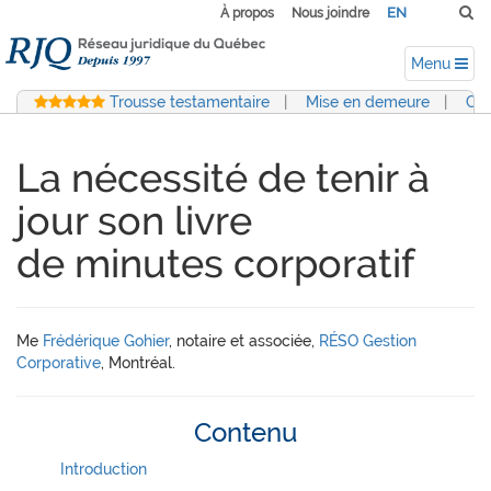
EN
À propos
Nous joindre
Menu
Trousse testamentaire
|
Mise en demeure
|
Con
La nécessité de tenir à
jour son livre
de minutes corporatif
Me
Frédérique Gohier
, notaire et associée,
RÉSO Gestion
Corporative
, Montréal.
Contenu
Introduction