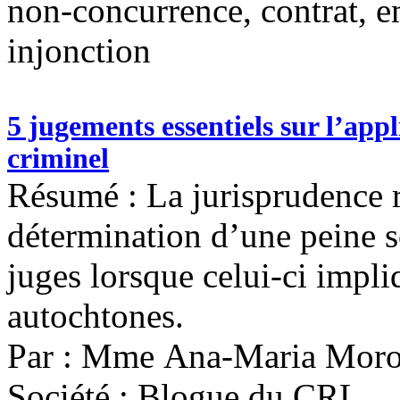
non-concurrence, contrat, e
injonction
5 jugements essentiels sur l’appl
criminel
Résumé : La jurisprudence r
détermination d’une peine s
juges lorsque celui-ci impl
autochtones.
Par : Mme Ana-Maria Moro
Société : Blogue du CRL