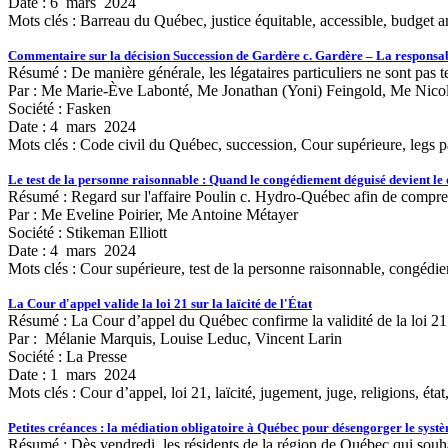
Date : 6 mars 2024
Mots clés :
Barreau du Québec, justice équitable, accessible, budget 
Commentaire sur la décision Succession de Gardère c. Gardère – La responsabil
Résumé : De manière générale, les légataires particuliers ne sont pas te
Par : Me Marie-Ève Labonté, Me Jonathan (Yoni) Feingold, Me Nico
Société : Fasken
Date : 4 mars 2024
Mots clés :
Code civil du Québec, succession, Cour supérieure, legs part
Le test de la personne raisonnable : Quand le congédiement déguisé devient l
Résumé : Regard sur l'affaire Poulin c. Hydro-Québec afin de comprend
Par : Me Eveline Poirier, Me Antoine Métayer
Société : Stikeman Elliott
Date : 4 mars 2024
Mots clés :
Cour supérieure, test de la personne raisonnable, congédi
La Cour d'appel valide la loi 21 sur la laïcité de l'État
Résumé : La Cour d’appel du Québec confirme la validité de la loi 21 sur
Par : Mélanie Marquis, Louise Leduc, Vincent Larin
Société : La Presse
Date : 1 mars 2024
Mots clés :
Cour d’appel, loi 21, laïcité, jugement, juge, religions, ét
Petites créances : la médiation obligatoire à Québec pour désengorger le syst
Résumé : Dès vendredi, les résidents de la région de Québec qui souha