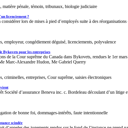
 matière pénale, témoin, tribunaux, biologie judiciaire
d'un licenciement ?
 à considérer lors de mises à pied d’employés suite à des réorganisations 
yés, employeur, congédiement déguisé, licenciements, polyvalence
de Bykovets pour les entreprises
ions de la Cour suprême du Canada dans Bykovets, rendues le 1er mars 2
, Me Marc-Alexandre Hudon, Me Gabriel Querry
, criminelles, entreprises, Cour suprême, saisies électroniques
vient
t Société d’assurance Beneva inc. c. Bordeleau découlant d’un litige en
ligation de bonne foi, dommages-intérêts, faute intentionnelle
stance scindée
oit d’appeler des jugements rendus sur le fond de l’instance ne prend n