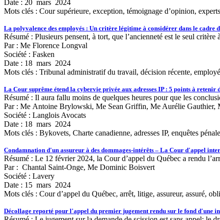
Date : 20 mars 2024
Mots clés :
Cour supérieure, exception, témoignage d’opinion, experts,
La polyvalence des employés : Un critère légitime à considérer dans le cadre 
Résumé : Plusieurs pensent, à tort, que l’ancienneté est le seul critère
Par : Me Florence Longval
Société : Fasken
Date : 18 mars 2024
Mots clés :
Tribunal administratif du travail, décision récente, emplo
La Cour suprême étend la cybervie privée aux adresses IP : 5 points à retenir 
Résumé : Il aura fallu moins de quelques heures pour que les conclus
Par : Me Antoine Brylowski, Me Sean Griffin, Me Aurélie Gauthier
Société : Langlois Avocats
Date : 18 mars 2024
Mots clés :
Bykovets, Charte canadienne, adresses IP, enquêtes pénales
Condamnation d'un assureur à des dommages-intérêts – La Cour d'appel inter
Résumé : Le 12 février 2024, la Cour d’appel du Québec a rendu l’arrê
Par : Chantal Saint-Onge, Me Dominic Boisvert
Société : Lavery
Date : 15 mars 2024
Mots clés :
Cour d’appel du Québec, arrêt, litige, assureur, assuré, ob
Décollage reporté pour l'appel du premier jugement rendu sur le fond d'une in
Résumé : Le jugement sur la demande de scission est sans appel; le dr