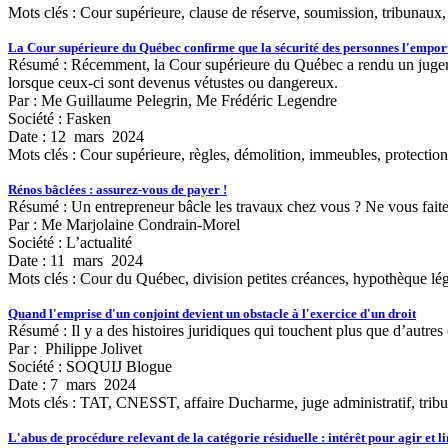
Mots clés :
Cour supérieure, clause de réserve, soumission, tribunaux, 
La Cour supérieure du Québec confirme que la sécurité des personnes l'emport
Résumé : Récemment, la Cour supérieure du Québec a rendu un jugement
lorsque ceux-ci sont devenus vétustes ou dangereux.
Par : Me Guillaume Pelegrin, Me Frédéric Legendre
Société : Fasken
Date : 12 mars 2024
Mots clés :
Cour supérieure, règles, démolition, immeubles, protectio
Rénos bâclées : assurez-vous de payer !
Résumé : Un entrepreneur bâcle les travaux chez vous ? Ne vous faites
Par : Me Marjolaine Condrain-Morel
Société : L’actualité
Date : 11 mars 2024
Mots clés :
Cour du Québec, division petites créances, hypothèque lég
Quand l'emprise d'un conjoint devient un obstacle à l'exercice d'un droit
Résumé : Il y a des histoires juridiques qui touchent plus que d’autres
Par : Philippe Jolivet
Société : SOQUIJ Blogue
Date : 7 mars 2024
Mots clés :
TAT, CNESST, affaire Ducharme, juge administratif, tribunal
L'abus de procédure relevant de la catégorie résiduelle : intérêt pour agir et l