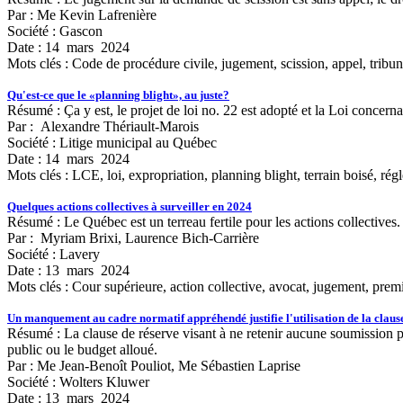
Par : Me Kevin Lafrenière
Société : Gascon
Date : 14 mars 2024
Mots clés :
Code de procédure civile, jugement, scission, appel, tribu
Qu'est-ce que le «planning blight», au juste?
Résumé : Ça y est, le projet de loi no. 22 est adopté et la Loi concern
Par : Alexandre Thériault-Marois
Société : Litige municipal au Québec
Date : 14 mars 2024
Mots clés :
LCE, loi, expropriation, planning blight, terrain boisé, rég
Quelques actions collectives à surveiller en 2024
Résumé : Le Québec est un terreau fertile pour les actions collectives.
Par : Myriam Brixi, Laurence Bich-Carrière
Société : Lavery
Date : 13 mars 2024
Mots clés :
Cour supérieure, action collective, avocat, jugement, premi
Un manquement au cadre normatif appréhendé justifie l'utilisation de la claus
Résumé : La clause de réserve visant à ne retenir aucune soumission peu
public ou le budget alloué.
Par : Me Jean-Benoît Pouliot, Me Sébastien Laprise
Société : Wolters Kluwer
Date : 13 mars 2024