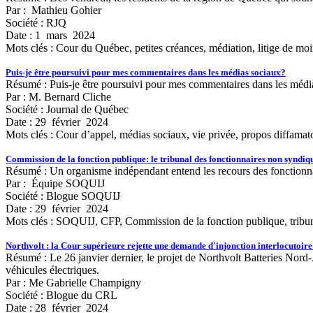
Par : Mathieu Gohier
Société : RJQ
Date : 1 mars 2024
Mots clés :
Cour du Québec, petites créances, médiation, litige de moin
Puis-je être poursuivi pour mes commentaires dans les médias sociaux?
Résumé : Puis-je être poursuivi pour mes commentaires dans les médias
Par : M. Bernard Cliche
Société : Journal de Québec
Date : 29 février 2024
Mots clés :
Cour d’appel, médias sociaux, vie privée, propos diffamatoir
Commission de la fonction publique: le tribunal des fonctionnaires non syndiq
Résumé : Un organisme indépendant entend les recours des fonctionnaires
Par : Équipe SOQUIJ
Société : Blogue SOQUIJ
Date : 29 février 2024
Mots clés :
SOQUIJ, CFP, Commission de la fonction publique, tribunal, 
Northvolt : la Cour supérieure rejette une demande d'injonction interlocutoire
Résumé : Le 26 janvier dernier, le projet de Northvolt Batteries Nord-A
véhicules électriques.
Par : Me Gabrielle Champigny
Société : Blogue du CRL
Date : 28 février 2024