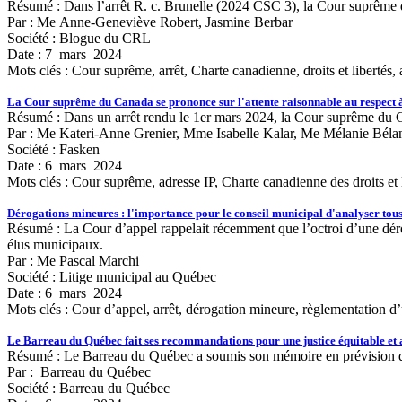
Résumé : Dans l’arrêt R. c. Brunelle (2024 CSC 3), la Cour suprême de
Par : Me Anne-Geneviève Robert, Jasmine Berbar
Société : Blogue du CRL
Date : 7 mars 2024
Mots clés :
Cour suprême, arrêt, Charte canadienne, droits et libertés
La Cour suprême du Canada se prononce sur l'attente raisonnable au respect à 
Résumé : Dans un arrêt rendu le 1er mars 2024, la Cour suprême du Can
Par : Me Kateri-Anne Grenier, Mme Isabelle Kalar, Me Mélanie Bél
Société : Fasken
Date : 6 mars 2024
Mots clés :
Cour suprême, adresse IP, Charte canadienne des droits et li
Dérogations mineures : l'importance pour le conseil municipal d'analyser tous l
Résumé : La Cour d’appel rappelait récemment que l’octroi d’une déroga
élus municipaux.
Par : Me Pascal Marchi
Société : Litige municipal au Québec
Date : 6 mars 2024
Mots clés :
Cour d’appel, arrêt, dérogation mineure, règlementation d
Le Barreau du Québec fait ses recommandations pour une justice équitable et 
Résumé : Le Barreau du Québec a soumis son mémoire en prévision de
Par : Barreau du Québec
Société : Barreau du Québec