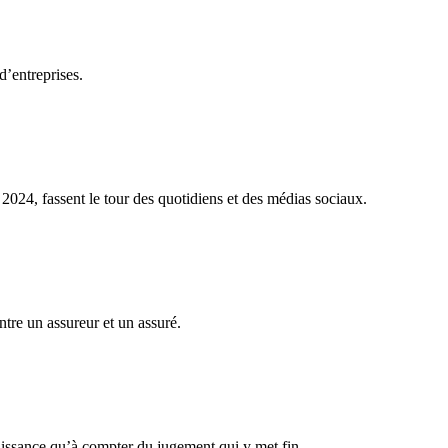
d’entreprises.
024, fassent le tour des quotidiens et des médias sociaux.
tre un assureur et un assuré.
aissance qu’à compter du jugement qui y met fin.