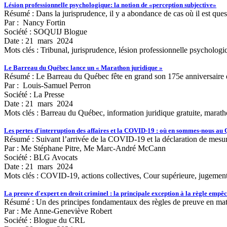
Lésion professionnelle psychologique: la notion de «perception subjective»
Résumé : Dans la jurisprudence, il y a abondance de cas où il est ques
Par : Nancy Fortin
Société : SOQUIJ Blogue
Date : 21 mars 2024
Mots clés :
Tribunal, jurisprudence, lésion professionnelle psychologiqu
Le Barreau du Québec lance un « Marathon juridique »
Résumé : Le Barreau du Québec fête en grand son 175e anniversaire en 
Par : Louis-Samuel Perron
Société : La Presse
Date : 21 mars 2024
Mots clés :
Barreau du Québec, information juridique gratuite, maratho
Les pertes d'interruption des affaires et la COVID-19 : où en sommes-nous au
Résumé : Suivant l’arrivée de la COVID-19 et la déclaration de mesure
Par : Me Stéphane Pitre, Me Marc-André McCann
Société : BLG Avocats
Date : 21 mars 2024
Mots clés :
COVID-19, actions collectives, Cour supérieure, jugement,
La preuve d'expert en droit criminel : la principale exception à la règle empê
Résumé : Un des principes fondamentaux des règles de preuve en mati
Par : Me Anne-Geneviève Robert
Société : Blogue du CRL