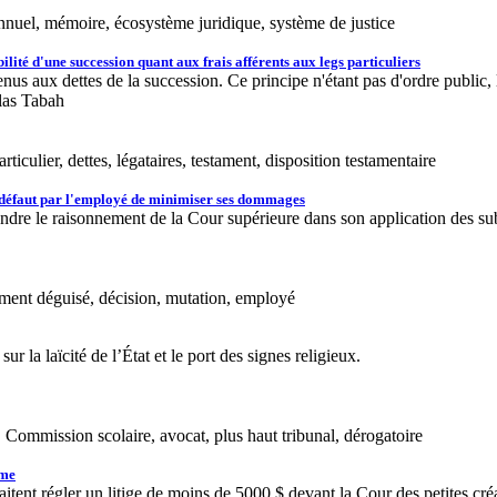
annuel, mémoire, écosystème juridique, système de justice
ité d'une succession quant aux frais afférents aux legs particuliers
nus aux dettes de la succession. Ce principe n'étant pas d'ordre public, 
las Tabah
iculier, dettes, légataires, testament, disposition testamentaire
e défaut par l'employé de minimiser ses dommages
re le raisonnement de la Cour supérieure dans son application des subti
ement déguisé, décision, mutation, employé
 la laïcité de l’État et le port des signes religieux.
at, Commission scolaire, avocat, plus haut tribunal, dérogatoire
ème
itent régler un litige de moins de 5000 $ devant la Cour des petites cr