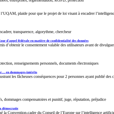
nnées, entreprises, réglementation, RGPD, protection
’UQAM, plaide pour que le projet de loi visant à encadrer l’intelligence
encadrer, transparence, algorythme, chercheur
Cour d'appel fédérale en matière de confidentialité des données
s d’obtenir le consentement valable des utilisateurs avant de divulgue
rotection, renseignements personnels, documents électroniques
her… en dommages-intérêts
llustrant les fâcheuses conséquences pour 2 personnes ayant publié des c
s, dommages compensatoires et punitif, juge, réputation, préjudice
 la démocratie
 Convention-cadre du Conseil de l’Europe sur l’intelligence artificielle