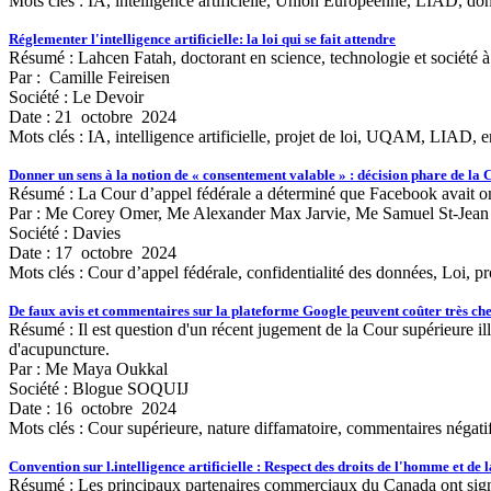
Mots clés :
IA, intelligence artificielle, Union Européenne, LIAD, do
Réglementer l'intelligence artificielle: la loi qui se fait attendre
Résumé : Lahcen Fatah, doctorant en science, technologie et société à l
Par : Camille Feireisen
Société : Le Devoir
Date : 21 octobre 2024
Mots clés :
IA, intelligence artificielle, projet de loi, UQAM, LIAD, 
Donner un sens à la notion de « consentement valable » : décision phare de la 
Résumé : La Cour d’appel fédérale a déterminé que Facebook avait omi
Par : Me Corey Omer, Me Alexander Max Jarvie, Me Samuel St-Jean
Société : Davies
Date : 17 octobre 2024
Mots clés :
Cour d’appel fédérale, confidentialité des données, Loi, p
De faux avis et commentaires sur la plateforme Google peuvent coûter très c
Résumé : Il est question d'un récent jugement de la Cour supérieure i
d'acupuncture.
Par : Me Maya Oukkal
Société : Blogue SOQUIJ
Date : 16 octobre 2024
Mots clés :
Cour supérieure, nature diffamatoire, commentaires négatif
Convention sur l.intelligence artificielle : Respect des droits de l'homme et de
Résumé : Les principaux partenaires commerciaux du Canada ont signé la