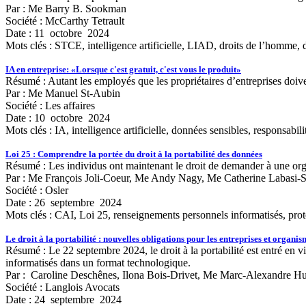
Par : Me Barry B. Sookman
Société : McCarthy Tetrault
Date : 11 octobre 2024
Mots clés :
STCE, intelligence artificielle, LIAD, droits de l’homme, d
IA en entreprise: «Lorsque c'est gratuit, c'est vous le produit»
Résumé : Autant les employés que les propriétaires d’entreprises doiven
Par : Me Manuel St-Aubin
Société : Les affaires
Date : 10 octobre 2024
Mots clés :
IA, intelligence artificielle, données sensibles, responsabil
Loi 25 : Comprendre la portée du droit à la portabilité des données
Résumé : Les individus ont maintenant le droit de demander à une organ
Par : Me François Joli-Coeur, Me Andy Nagy, Me Catherine Labasi
Société : Osler
Date : 26 septembre 2024
Mots clés :
CAI, Loi 25, renseignements personnels informatisés, prote
Le droit à la portabilité : nouvelles obligations pour les entreprises et organi
Résumé : Le 22 septembre 2024, le droit à la portabilité est entré 
informatisés dans un format technologique.
Par : Caroline Deschênes, Ilona Bois-Drivet, Me Marc-Alexandre H
Société : Langlois Avocats
Date : 24 septembre 2024