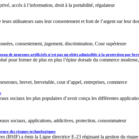
ivé, accès à l’information, droit à la portabilité, régulateur
eurs utilisateurs sans leur consentement et font de l’argent sur leur dos
, données, consentement, jugement, discrimination, Cour supérieure
u de neurones artificiels n'est pas un objet admissible à la protection par bre
olué pour former de plus en plus l’épine dorsale du commerce moderne, l
 neurones, brevet, brevetable, cour d’appel, entreprises, commerce
e
aux sociaux les plus populaires d’avoir conçu les différentes applicatio
éseaux sociaux, applications, addictives, protection, consommateur
rgence des risques technologiques
es (BSIF) a émis la Ligne directrice E-23 régissant la gestion du risque