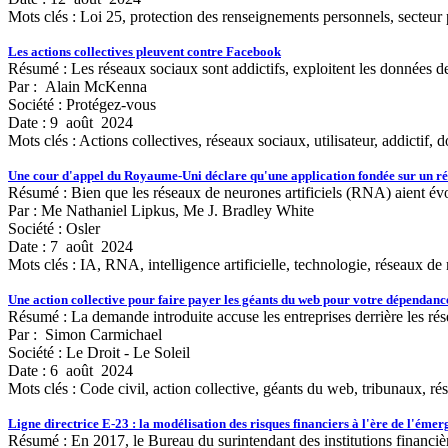
Mots clés :
Loi 25, protection des renseignements personnels, secteur pr
Les actions collectives pleuvent contre Facebook
Résumé : Les réseaux sociaux sont addictifs, exploitent les données de l
Par : Alain McKenna
Société : Protégez-vous
Date : 9 août 2024
Mots clés :
Actions collectives, réseaux sociaux, utilisateur, addictif
Une cour d'appel du Royaume-Uni déclare qu'une application fondée sur un résea
Résumé : Bien que les réseaux de neurones artificiels (RNA) aient év
Par : Me Nathaniel Lipkus, Me J. Bradley White
Société : Osler
Date : 7 août 2024
Mots clés :
IA, RNA, intelligence artificielle, technologie, réseaux de
Une action collective pour faire payer les géants du web pour votre dépendanc
Résumé : La demande introduite accuse les entreprises derrière les rése
Par : Simon Carmichael
Société : Le Droit - Le Soleil
Date : 6 août 2024
Mots clés :
Code civil, action collective, géants du web, tribunaux, r
Ligne directrice E-23 : la modélisation des risques financiers à l'ère de l'éme
Résumé : En 2017, le Bureau du surintendant des institutions financièr