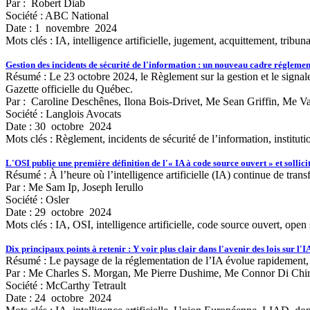
Par : Robert Diab
Société : ABC National
Date : 1 novembre 2024
Mots clés :
IA, intelligence artificielle, jugement, acquittement, tribun
Gestion des incidents de sécurité de l'information : un nouveau cadre réglementa
Résumé : Le 23 octobre 2024, le Règlement sur la gestion et le signalem
Gazette officielle du Québec.
Par : Caroline Deschênes, Ilona Bois-Drivet, Me Sean Griffin, Me Va
Société : Langlois Avocats
Date : 30 octobre 2024
Mots clés :
Règlement, incidents de sécurité de l’information, institut
L'OSI publie une première définition de l'« IA à code source ouvert » et sollic
Résumé : À l’heure où l’intelligence artificielle (IA) continue de tra
Par : Me Sam Ip, Joseph Ierullo
Société : Osler
Date : 29 octobre 2024
Mots clés :
IA, OSI, intelligence artificielle, code source ouvert, op
Dix principaux points à retenir : Y voir plus clair dans l'avenir des lois sur l'I
Résumé : Le paysage de la réglementation de l’IA évolue rapidement, 
Par : Me Charles S. Morgan, Me Pierre Dushime, Me Connor Di Chi
Société : McCarthy Tetrault
Date : 24 octobre 2024