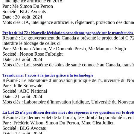
l'intelligence artificielle en 2018.
Par : Me Simon Du Perron
Société : BLG Avocats
Date : 30 août 2024
Mots clés :
IA, intelligence artificielle, règlement, protection des d
Projet de loi 72 : Nouvelle législation canadienne proposée sur le transfert des
Résumé : Le gouvernement du Canada a présenté le projet de loi C 72, l
interdire le blocage de celles-ci.
Par : Me Imran Ahman, Me Domenic Presta, Me Manpreet Singh
Société : Norton Rose Fulbright
Date : 30 août 2024
Mots clés :
Loi, système de soins de santé connecté au Canada, transf
Transformer l'accès à la justice grâce à la technologie
Résumé : Le laboratoire d’innovation juridique de l’Université du Nou
Par : Julie Sobowale
Société : ABC National
Date : 21 août 2024
Mots clés :
Laboratoire d’innovation juridique, Université du Nouveau
La Loi 25 n'a pas dit son dernier mot : des réponses à vos questions sur le droi
Résumé : Le dernier volet de la Loi 25, le « droit à la portabilité », 
Par : Frédéric Wilson, Simon Du Perron, Mme Cléa Jullien
Société : BLG Avocats
Date : 12 août 2024