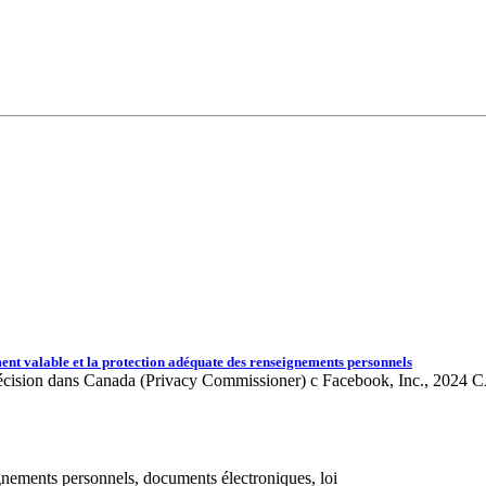
ment valable et la protection adéquate des renseignements personnels
écision dans Canada (Privacy Commissioner) c Facebook, Inc., 2024 CA
nements personnels, documents électroniques, loi