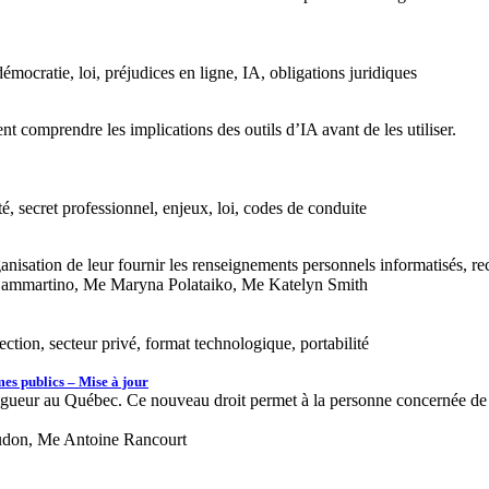
émocratie, loi, préjudices en ligne, IA, obligations juridiques
t comprendre les implications des outils d’IA avant de les utiliser.
ité, secret professionnel, enjeux, loi, codes de conduite
isation de leur fournir les renseignements personnels informatisés, rec
-Sammartino, Me Maryna Polataiko, Me Katelyn Smith
ction, secteur privé, format technologique, portabilité
smes publics – Mise à jour
en vigueur au Québec. Ce nouveau droit permet à la personne concernée 
udon, Me Antoine Rancourt