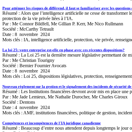
Pour atténuer les risques de différend, il faut se familiariser avec les questions 
Résumé : Alors que l’intelligence artificielle ne cesse de transformer l
protection de la vie privée liées à l’IA.
Par : Me Connor Bildfell, Me Gillian P. Kerr, Me Nico Rullmann
Société : McCarthy Tetrault
Date : 8 novembre 2024
Mots clés :
IA, intelligence artificielle, protection, vie privée, rensei
La loi 25: votre entreprise est-elle en phase avec ces récentes dispositions?
Résumé : La Loi 25 est la dernière mesure législative permettant de m
Par : Me Christian Tourigny
Société : Bernier Fournier Avocats
Date : 8 novembre 2024
Mots clés :
Loi 25, dispositions législatives, protection, renseignemen
Nouveau règlement sur la gestion et le signalement des incidents de sécurité de 
Résumé : Les Institutions financières devront avoir mis en place une po
Par : Me Jade Lemieux, Me Nathalie Durocher, Me Charles Giroux
Société : Dentons
Date : 4 novembre 2024
Mots clés :
AMF, institutions financières, politique de gestion, inciden
Compétences et incompétences de l'IA juridique canadienne
Résumé : Beaucoup d’entre nous attendent depuis longtemps le jour 