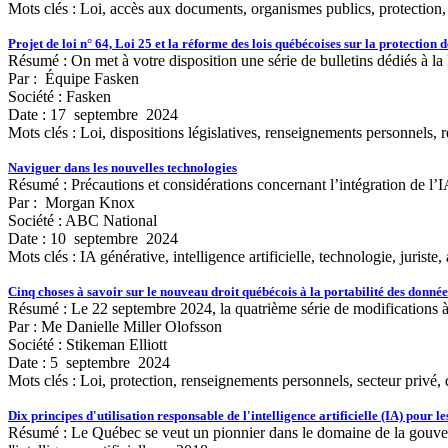
Mots clés :
Loi, accès aux documents, organismes publics, protection, r
Projet de loi n° 64, Loi 25 et la réforme des lois québécoises sur la protection
Résumé : On met à votre disposition une série de bulletins dédiés à la 
Par : Équipe Fasken
Société : Fasken
Date : 17 septembre 2024
Mots clés :
Loi, dispositions législatives, renseignements personnels, 
Naviguer dans les nouvelles technologies
Résumé : Précautions et considérations concernant l’intégration de l’IA
Par : Morgan Knox
Société : ABC National
Date : 10 septembre 2024
Mots clés :
IA générative, intelligence artificielle, technologie, juriste,
Cinq choses à savoir sur le nouveau droit québécois à la portabilité des donnée
Résumé : Le 22 septembre 2024, la quatrième série de modifications à 
Par : Me Danielle Miller Olofsson
Société : Stikeman Elliott
Date : 5 septembre 2024
Mots clés :
Loi, protection, renseignements personnels, secteur privé, 
Dix principes d'utilisation responsable de l'intelligence artificielle (IA) pour
Résumé : Le Québec se veut un pionnier dans le domaine de la gouverna