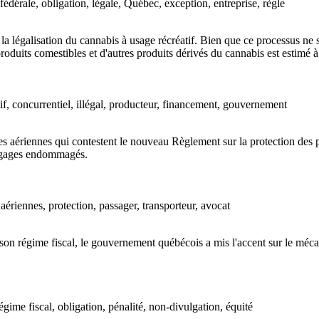
fédérale, obligation, légale, Québec, exception, entreprise, règle
la légalisation du cannabis à usage récréatif. Bien que ce processus ne
oduits comestibles et d'autres produits dérivés du cannabis est estimé à
if, concurrentiel, illégal, producteur, financement, gouvernement
aériennes qui contestent le nouveau Règlement sur la protection des pas
bagages endommagés.
ériennes, protection, passager, transporteur, avocat
 son régime fiscal, le gouvernement québécois a mis l'accent sur le méca
égime fiscal, obligation, pénalité, non-divulgation, équité