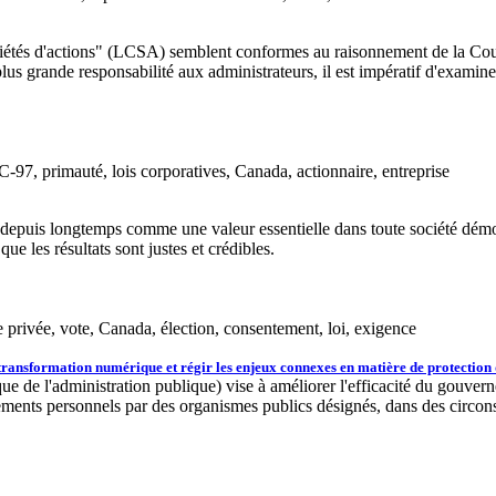
iétés d'actions" (LCSA) semblent conformes au raisonnement de la Cour 
s grande responsabilité aux administrateurs, il est impératif d'examiner
-97, primauté, lois corporatives, Canada, actionnaire, entreprise
depuis longtemps comme une valeur essentielle dans toute société démo
ue les résultats sont justes et crédibles.
e privée, vote, Canada, élection, consentement, loi, exigence
ransformation numérique et régir les enjeux connexes en matière de protection d
ue de l'administration publique) vise à améliorer l'efficacité du gouver
ments personnels par des organismes publics désignés, dans des circonsta