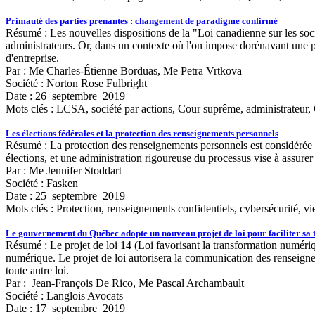
Primauté des parties prenantes : changement de paradigme confirmé
Résumé : Les nouvelles dispositions de la "Loi canadienne sur les soc
administrateurs. Or, dans un contexte où l'on impose dorénavant une plu
d'entreprise.
Par : Me Charles-Étienne Borduas, Me Petra Vrtkova
Société : Norton Rose Fulbright
Date : 26 septembre 2019
Mots clés :
LCSA, société par actions, Cour suprême, administrateur, C
Les élections fédérales et la protection des renseignements personnels
Résumé : La protection des renseignements personnels est considérée 
élections, et une administration rigoureuse du processus vise à assurer q
Par : Me Jennifer Stoddart
Société : Fasken
Date : 25 septembre 2019
Mots clés :
Protection, renseignements confidentiels, cybersécurité, vi
Le gouvernement du Québec adopte un nouveau projet de loi pour faciliter sa t
Résumé : Le projet de loi 14 (Loi favorisant la transformation numériq
numérique. Le projet de loi autorisera la communication des renseigne
toute autre loi.
Par : Jean-François De Rico, Me Pascal Archambault
Société : Langlois Avocats
Date : 17 septembre 2019