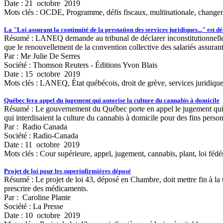
Date : 21 octobre 2019
Mots clés :
OCDE, Programme, défis fiscaux, multinationale, changement,
La "Loi assurant la continuité de la prestation des services juridiques..." est d
Résumé : LANEQ demande au tribunal de déclarer inconstitutionnelle la
que le renouvellement de la convention collective des salariés assurant
Par : Me Julie De Serres
Société : Thomson Reuters - Éditions Yvon Blais
Date : 15 octobre 2019
Mots clés :
LANEQ, État québécois, droit de grève, services juridiques
Québec fera appel du jugement qui autorise la culture du cannabis à domicile
Résumé : Le gouvernement du Québec porte en appel le jugement qui per
qui interdisaient la culture du cannabis à domicile pour des fins perso
Par : Radio Canada
Société : Radio-Canada
Date : 11 octobre 2019
Mots clés :
Cour supérieure, appel, jugement, cannabis, plant, loi féd
Projet de loi pour les superinfirmières déposé
Résumé : Le projet de loi 43, déposé en Chambre, doit mettre fin à la t
prescrire des médicaments.
Par : Caroline Plante
Société : La Presse
Date : 10 octobre 2019