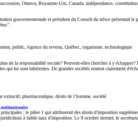
 succession, Ottawa, Royaume-Uni, Canada, indépendance, constitution
tion gouvernementale et président du Conseil du trésor présentait le pro
ébec".
ntrat, public, Agence du revenu, Québec, organisme, technologique
plan de la responsabilité sociale? Peuvent-elles chercher à y échapper? P
tes qui lui sont inhérentes. De grandes sociétés tentent clairement d'écha
teur extractif, pharmaceutique, droits de l’homme, société
 multinationales
pales : le pilier 1 qui attribuerait des droits d'imposition supplémenta
uridictions à faible taux d'imposition. Le 9 octobre dernier, le secréta