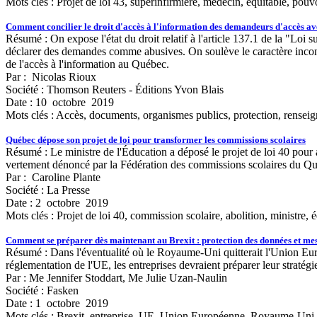
Mots clés :
Projet de loi 43, superinfirmière, médecin, équitable, pou
Comment concilier le droit d'accès à l'information des demandeurs d'accès ave
Résumé : On expose l'état du droit relatif à l'article 137.1 de la "Lo
déclarer des demandes comme abusives. On soulève le caractère inconcil
de l'accès à l'information au Québec.
Par : Nicolas Rioux
Société : Thomson Reuters - Éditions Yvon Blais
Date : 10 octobre 2019
Mots clés :
Accès, documents, organismes publics, protection, rensei
Québec dépose son projet de loi pour transformer les commissions scolaires
Résumé : Le ministre de l'Éducation a déposé le projet de loi 40 pour a
vertement dénoncé par la Fédération des commissions scolaires du Québe
Par : Caroline Plante
Société : La Presse
Date : 2 octobre 2019
Mots clés :
Projet de loi 40, commission scolaire, abolition, ministre
Comment se préparer dès maintenant au Brexit : protection des données et mes
Résumé : Dans l'éventualité où le Royaume-Uni quitterait l'Union Euro
réglementation de l'UE, les entreprises devraient préparer leur stratég
Par : Me Jennifer Stoddart, Me Julie Uzan-Naulin
Société : Fasken
Date : 1 octobre 2019
Mots clés :
Brexit, entreprise, UE, Union Européenne, Royaume-Uni,