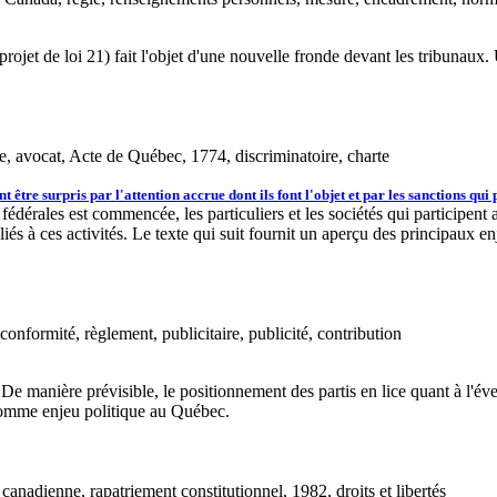
(projet de loi 21) fait l'objet d'une nouvelle fronde devant les tribunau
que, avocat, Acte de Québec, 1774, discriminatoire, charte
t être surpris par l'attention accrue dont ils font l'objet et par les sanctions qui
érales est commencée, les particuliers et les sociétés qui participent a
liés à ces activités. Le texte qui suit fournit un aperçu des principaux e
 conformité, règlement, publicitaire, publicité, contribution
e manière prévisible, le positionnement des partis en lice quant à l'év
é comme enjeu politique au Québec.
anadienne, rapatriement constitutionnel, 1982, droits et libertés