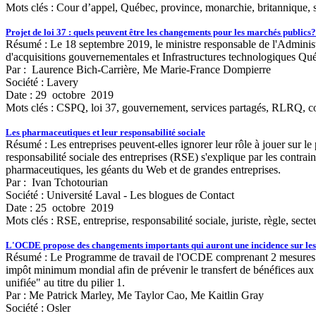
Mots clés :
Cour d’appel, Québec, province, monarchie, britannique,
Projet de loi 37 : quels peuvent être les changements pour les marchés publics?
Résumé : Le 18 septembre 2019, le ministre responsable de l'Administra
d'acquisitions gouvernementales et Infrastructures technologiques Qu
Par : Laurence Bich-Carrière, Me Marie-France Dompierre
Société : Lavery
Date : 29 octobre 2019
Mots clés :
CSPQ, loi 37, gouvernement, services partagés, RLRQ, co
Les pharmaceutiques et leur responsabilité sociale
Résumé : Les entreprises peuvent-elles ignorer leur rôle à jouer sur le 
responsabilité sociale des entreprises (RSE) s'explique par les contrain
pharmaceutiques, les géants du Web et de grandes entreprises.
Par : Ivan Tchotourian
Société : Université Laval - Les blogues de Contact
Date : 25 octobre 2019
Mots clés :
RSE, entreprise, responsabilité sociale, juriste, règle, sec
L'OCDE propose des changements importants qui auront une incidence sur les
Résumé : Le Programme de travail de l'OCDE comprenant 2 mesures princi
impôt minimum mondial afin de prévenir le transfert de bénéfices aux j
unifiée" au titre du pilier 1.
Par : Me Patrick Marley, Me Taylor Cao, Me Kaitlin Gray
Société : Osler