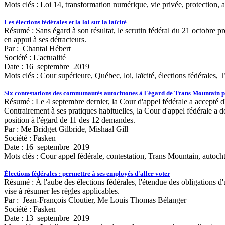
Mots clés :
Loi 14, transformation numérique, vie privée, protection,
Les élections fédérales et la loi sur la laïcité
Résumé : Sans égard à son résultat, le scrutin fédéral du 21 octobre pr
en appui à ses détracteurs.
Par : Chantal Hébert
Société : L'actualité
Date : 16 septembre 2019
Mots clés :
Cour supérieure, Québec, loi, laïcité, élections fédérales,
Six contestations des communautés autochtones à l'égard de Trans Mountain p
Résumé : Le 4 septembre dernier, la Cour d'appel fédérale a accepté d
Contrairement à ses pratiques habituelles, la Cour d'appel fédérale a 
position à l'égard de 11 des 12 demandes.
Par : Me Bridget Gilbride, Mishaal Gill
Société : Fasken
Date : 16 septembre 2019
Mots clés :
Cour appel fédérale, contestation, Trans Mountain, autochto
Élections fédérales : permettre à ses employés d'aller voter
Résumé : À l'aube des élections fédérales, l'étendue des obligations d
vise à résumer les règles applicables.
Par : Jean-François Cloutier, Me Louis Thomas Bélanger
Société : Fasken
Date : 13 septembre 2019