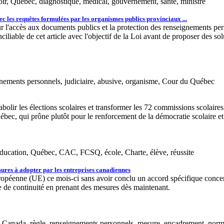
voir, Québec, diagnostique, médical, gouvernement, santé, ministre
c les requêtes formulées par les organismes publics provinciaux ...
i sur l'accès aux documents publics et la protection des renseignements p
iable de cet article avec l'objectif de la Loi avant de proposer des sol
gnements personnels, judiciaire, abusive, organisme, Cour du Québec
bolir les élections scolaires et transformer les 72 commissions scolaire
c, qui prône plutôt pour le renforcement de la démocratie scolaire et l
, éducation, Québec, CAC, FCSQ, école, Charte, élève, réussite
ures à adopter par les entreprises canadiennes
péenne (UE) ce mois-ci sans avoir conclu un accord spécifique concernan
ie de continuité en prenant des mesures dès maintenant.
 Canada, règle, renseignements personnels, mesure, encadrement, nor