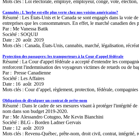
Mots clés :
Loi électorale, employé, employeur, congé, vote, élection, 
Cannabis : L'herbe est-elle plus verte chez nos voisins américains?
Résumé : Les États-Unis et le Canada se sont engagés dans la voie de 
entreprises que les consommateurs. En effet, le marché canadien des pr
Par : Me Vanessa Batik
Société : SOQUIJ
Date : 20 août 2019
Mots clés :
Canada, États-Unis, cannabis, marché, légalisation, récréat
Protection des passagers: les transporteurs à la Cour d'appel fédérale
Résumé : La Cour d'appel fédérale a accepté d'entendre les compagnies 
renforcent l'indemnisation des voyageurs victimes de retards ou de 
Par : Presse Canadienne
Société : Les Affaires
Date : 16 août 2019
Mots clés :
Cour d’appel, règlement, protection, fédérale, compagnies a
Obligation de divulguer un contrat de prête-nom
Résumé : Dans le cadre de ses mesures visant à protéger l'intégrité de
nom dans son budget 2019-2020.
Par : Me Alessandro Cotugno, Me Kevin Bianchini
Société : BLG - Borden Ladner Gervais
Date : 12 août 2019
Mots clés :
Revenu-Québec, prête-nom, droit civil, contrat, intégrité, r