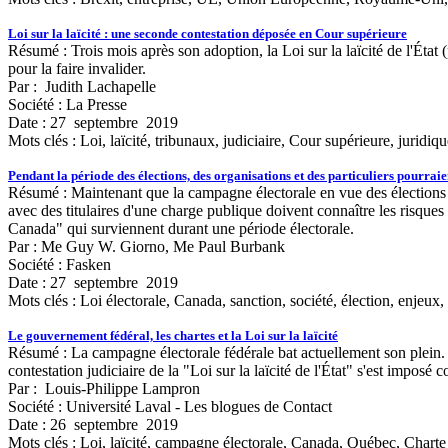
Loi sur la laïcité : une seconde contestation déposée en Cour supérieure
Résumé : Trois mois après son adoption, la Loi sur la laïcité de l'État 
pour la faire invalider.
Par : Judith Lachapelle
Société : La Presse
Date : 27 septembre 2019
Mots clés :
Loi, laïcité, tribunaux, judiciaire, Cour supérieure, juridi
Pendant la période des élections, des organisations et des particuliers pourraien
Résumé : Maintenant que la campagne électorale en vue des élections féd
avec des titulaires d'une charge publique doivent connaître les risques 
Canada" qui surviennent durant une période électorale.
Par : Me Guy W. Giorno, Me Paul Burbank
Société : Fasken
Date : 27 septembre 2019
Mots clés :
Loi électorale, Canada, sanction, société, élection, enjeux,
Le gouvernement fédéral, les chartes et la Loi sur la laïcité
Résumé : La campagne électorale fédérale bat actuellement son plein. D
contestation judiciaire de la "Loi sur la laïcité de l'État" s'est impos
Par : Louis-Philippe Lampron
Société : Université Laval - Les blogues de Contact
Date : 26 septembre 2019
Mots clés :
Loi, laïcité, campagne électorale, Canada, Québec, Charte c