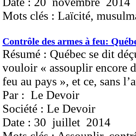
Date : 20 novembre 2014
Mots clés :
Laïcité, musulma
Contrôle des armes à feu: Québ
Résumé : Québec se dit déç
vouloir « assouplir encore 
feu au pays », et ce, sans l’
Par : Le Devoir
Société : Le Devoir
Date : 30 juillet 2014
Mots clés :
Assouplir, contr