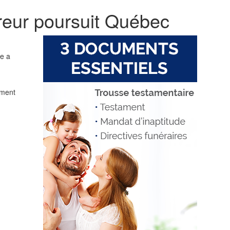
reur poursuit Québec
e a
ement