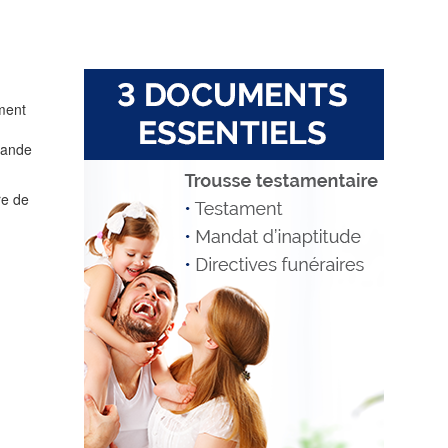
iment
emande
re de