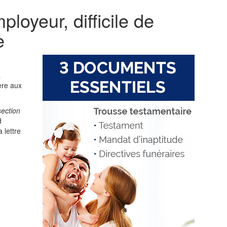
loyeur, difficile de
e
a
ère aux
section
d
 lettre