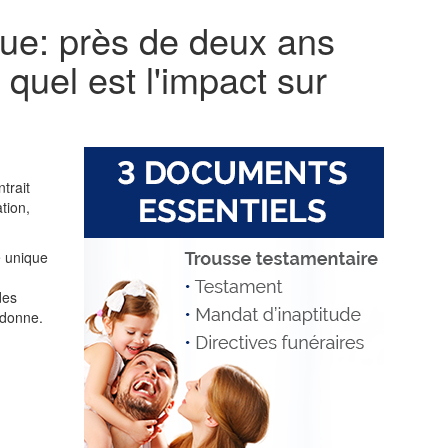
que: près de deux ans
uel est l'impact sur
trait
tion,
e unique
des
 donne.