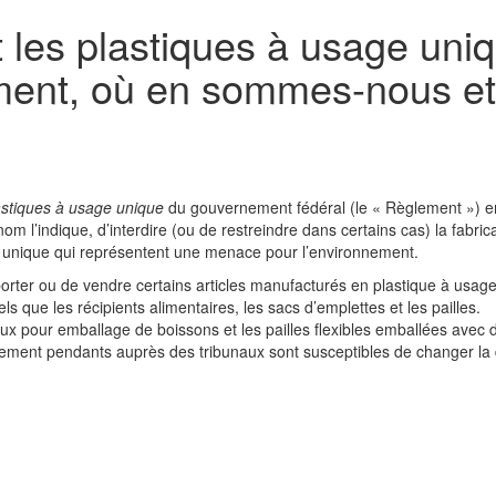
 les plastiques à usage uni
ment, où en sommes-nous et q
astiques à usage unique
du gouvernement fédéral (le « Règlement ») en
m l’indique, d’interdire (ou de restreindre dans certains cas) la fabrica
ge unique qui représentent une menace pour l’environnement.
importer ou de vendre certains articles manufacturés en plastique à usag
s que les récipients alimentaires, les sacs d’emplettes et les pailles.
neaux pour emballage de boissons et les pailles flexibles emballées avec 
llement pendants auprès des tribunaux sont susceptibles de changer la