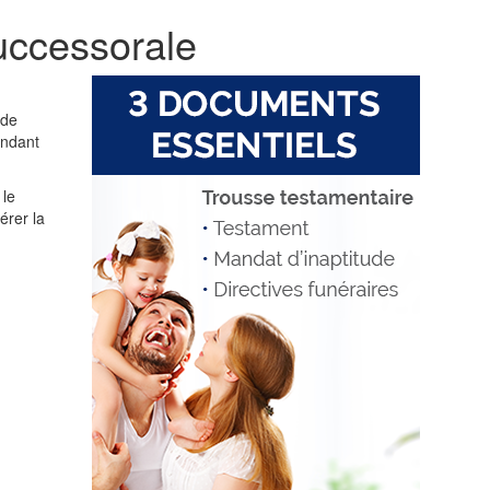
successorale
 de
endant
 le
érer la