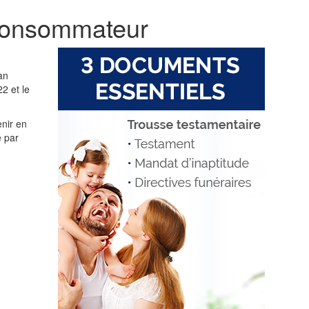
u consommateur
an
2 et le
nir en
é par