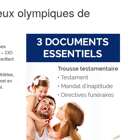
Jeux olympiques de
ses
s « CIO
scillant
thlètes,
 met en
t.