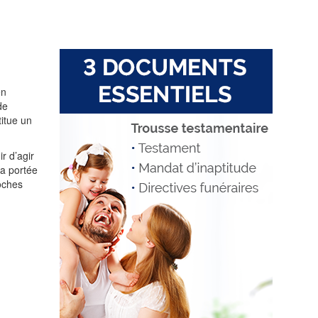
en
de
titue un
r d’agir
la portée
roches