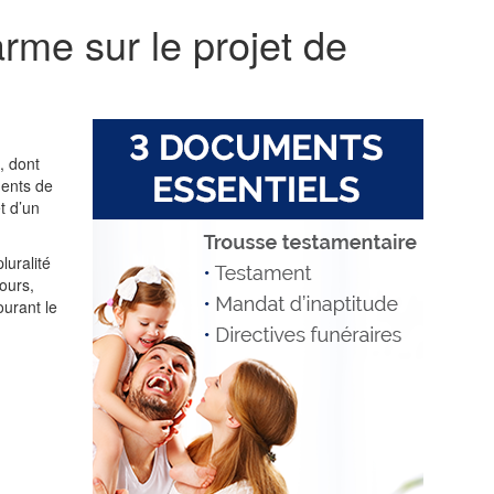
rme sur le projet de
, dont
ments de
t d’un
luralité
ours,
ourant le