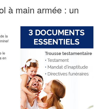
vol à main armée : un
 de la
iminel
e le
s en