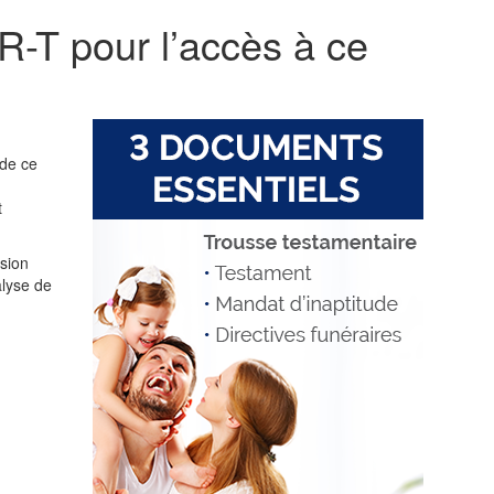
R-T pour l’accès à ce
 de ce
t
ision
alyse de