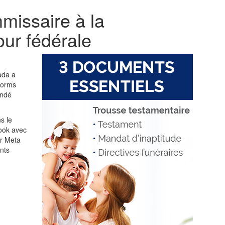
mmissaire à la
our fédérale
ada a
forms
ondé
s le
book avec
ur Meta
nts