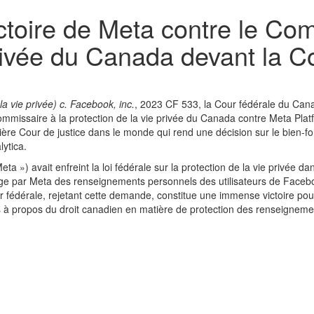
ictoire de Meta contre le Co
privée du Canada devant la C
a vie privée) c. Facebook, inc.
, 2023 CF 533, la Cour fédérale du Can
mmissaire à la protection de la vie privée du Canada contre Meta Plat
mière Cour de justice dans le monde qui rend une décision sur le bien-f
ytica.
 ») avait enfreint la loi fédérale sur la protection de la vie privée dan
tage par Meta des renseignements personnels des utilisateurs de Face
ur fédérale, rejetant cette demande, constitue une immense victoire po
ns à propos du droit canadien en matière de protection des renseigneme