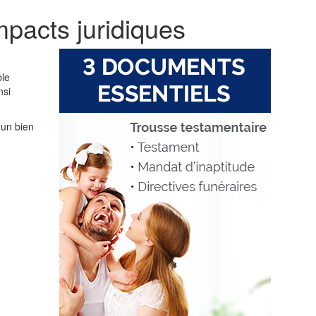
mpacts juridiques
ble
nsi
’un bien