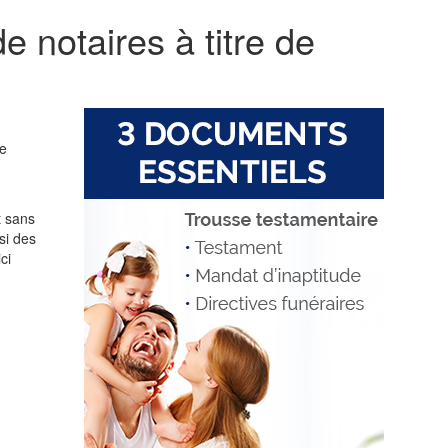
 notaires à titre de
de
t sans
si des
ci