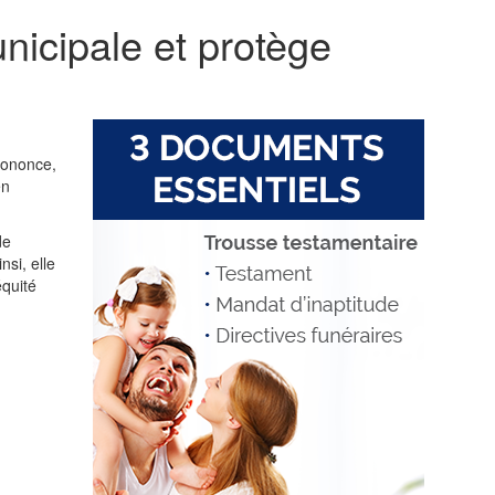
nicipale et protège
rononce,
en
de
si, elle
équité