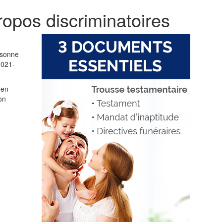
opos discriminatoires
rsonne
2021-
 en
on