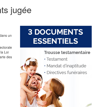
nts jugée
 dans un
ectorale
la Loi
harte des