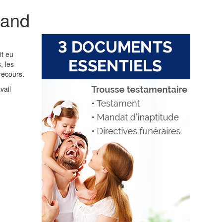
uand
it eu
, les
 recours.
vail