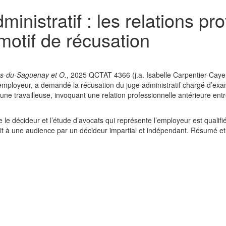
ministratif : les relations pr
 motif de récusation
es-du-Saguenay et O.
, 2025 QCTAT 4366 (j.a. Isabelle Carpentier-Cayen
employeur, a demandé la récusation du juge administratif chargé d’exa
ne travailleuse, invoquant une relation professionnelle antérieure entr
re le décideur et l’étude d’avocats qui représente l’employeur est qualifi
oit à une audience par un décideur impartial et indépendant. Résumé e