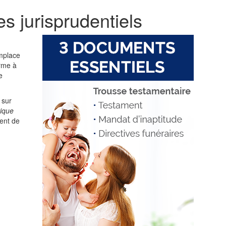
s jurisprudentiels
emplace
erme à
e
 sur
tique
ment de