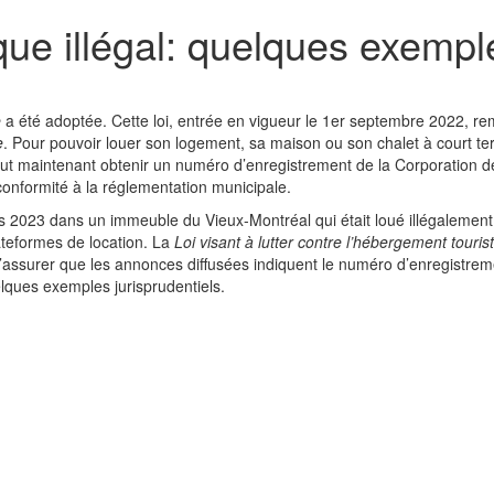
ue illégal: quelques exemple
e
a été adoptée. Cette loi, entrée en vigueur le 1er septembre 2022, r
e
. Pour pouvoir louer son logement, sa maison ou son chalet à court t
l faut maintenant obtenir un numéro d’enregistrement de la Corporation d
conformité à la réglementation municipale.
rs 2023 dans un immeuble du Vieux-Montréal qui était loué illégalement
ateformes de location. La
Loi visant à lutter contre l’hébergement touris
s’assurer que les annonces diffusées indiquent le numéro d’enregistre
ques exemples jurisprudentiels.