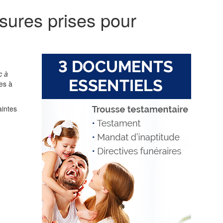
sures prises pour
c à
es à
aintes