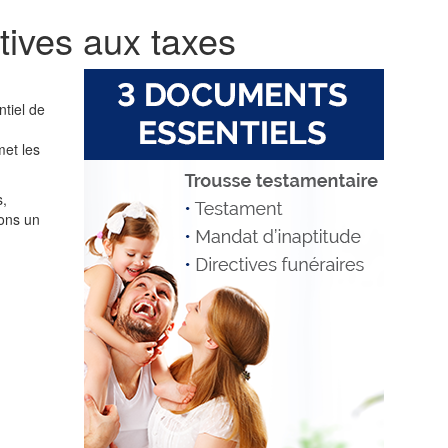
atives aux taxes
ntiel de
met les
s,
ons un