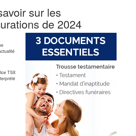
avoir sur les
curations de 2024
ne
ctualité
dice TSX
terprété